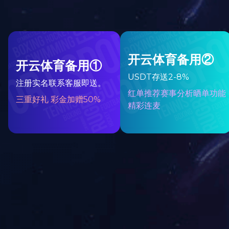
信息与肿瘤免疫
围产医学与儿童健康
精神与神经系统疾病
聚焦超声医学与数智检验
重大传染病诊疗防控
老年医学与主动健康