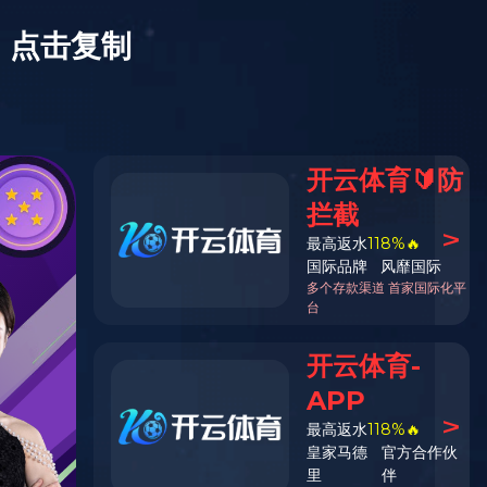
招聘
图书馆
校友会
教育基金会
ENGLISH
学科专业
教育教学
科学研究
招生就业
国际交流
附属医院