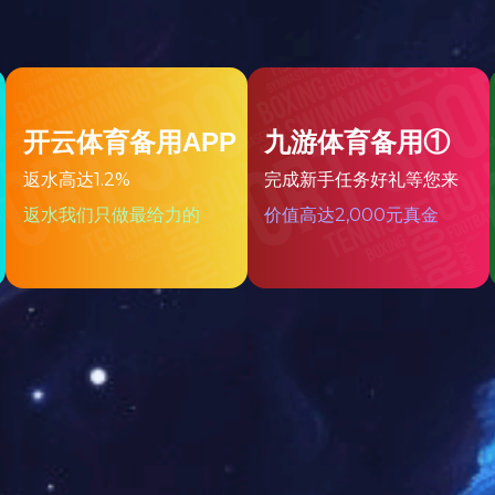
专家介绍
Experts
漆洪波
赵晓东
国家级领军人才
国家级领军人才
杨竹
李秋
省部级人才
国家级重大重点项目负责人
董志芳
童超
国家级青年人才
国家级青年人才